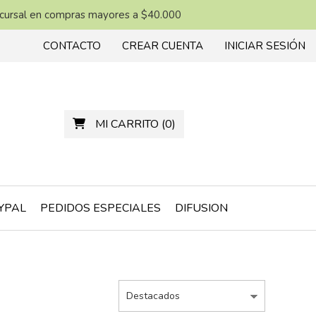
ucursal en compras mayores a $40.000
CONTACTO
CREAR CUENTA
INICIAR SESIÓN
MI CARRITO
(
0
)
YPAL
PEDIDOS ESPECIALES
DIFUSION