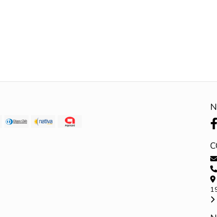
N
C
1