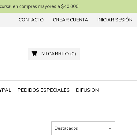
ucursal en compras mayores a $40.000
CONTACTO
CREAR CUENTA
INICIAR SESIÓN
MI CARRITO
(
0
)
YPAL
PEDIDOS ESPECIALES
DIFUSION