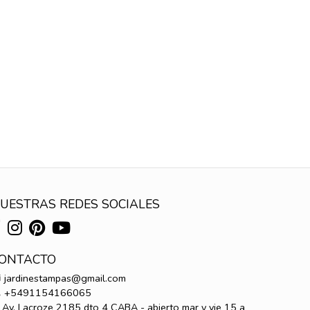
UESTRAS REDES SOCIALES
ONTACTO
jardinestampas@gmail.com
+5491154166065
Av. Lacroze 2185 dto 4 CABA - abierto mar y vie 15 a